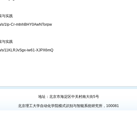
索与实践
m/s/1lp-Cr-mtnhBHY0AwNTorpw
索与实践
m/s/11KLRJvSgx-iw61-XJPX6mQ
地址：北京市海淀区中关村南大街5号
北京理工大学自动化学院模式识别与智能系统研究所，100081