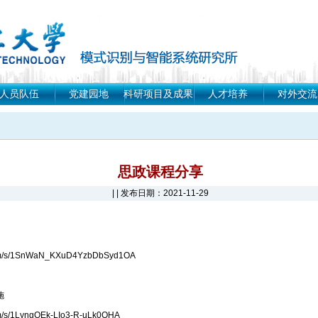
人员队伍
党建园地
科研项目及成果
人才培养
对外交流
思政课程分享
| | 发布日期：2021-11-29
om/s/1SnWaN_KXuD4YzbDbSyd1OA
施
m/s/1LyngOEk-LIo3-R-uLk0OHA